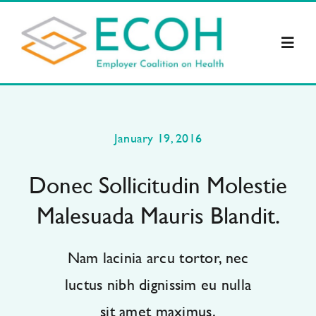
Skip
to
Toggl
content
Navig
About Us
January 19, 2016
Supporters
Donec Sollicitudin Molestie
Resources
Malesuada Mauris Blandit.
Legislation
Nam lacinia arcu tortor, nec
luctus nibh dignissim eu nulla
ECOH News
sit amet maximus.